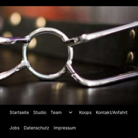
Zum
Inhalt
springen
Untermenü
Startseite
Studio
Team
Koops
Kontakt/Anfahrt
umschalten
Jobs
Datenschutz
Impressum