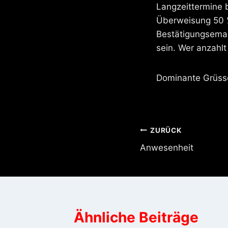
Langzeittermine 
Überweisung 50 %
Bestätigungsemai
sein. Wer anzahlt
Dominante Grüss
Beitragsnavi
ZURÜCK
Anwesenheit
Ähnliche Beiträge