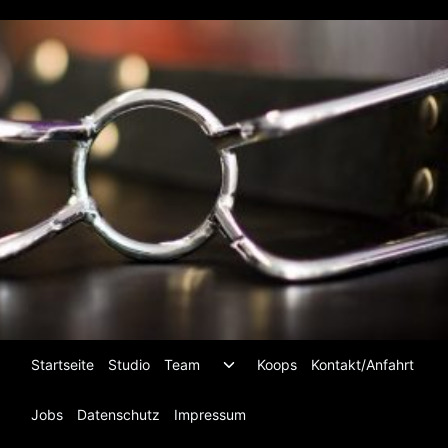
Zum
Inhalt
springen
Untermenü
Startseite
Studio
Team
Koops
Kontakt/Anfahrt
umschalten
Jobs
Datenschutz
Impressum