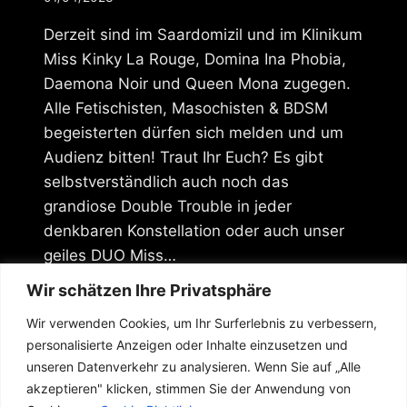
Derzeit sind im Saardomizil und im Klinikum
Miss Kinky La Rouge, Domina Ina Phobia,
Daemona Noir und Queen Mona zugegen.
Alle Fetischisten, Masochisten & BDSM
begeisterten dürfen sich melden und um
Audienz bitten! Traut Ihr Euch? Es gibt
selbstverständlich auch noch das
grandiose Double Trouble in jeder
denkbaren Konstellation oder auch unser
geiles DUO Miss…
Wir schätzen Ihre Privatsphäre
BESETZUNG
WEITERLESEN
IM
Wir verwenden Cookies, um Ihr Surferlebnis zu verbessern,
SAARDOMIZIL
personalisierte Anzeigen oder Inhalte einzusetzen und
unseren Datenverkehr zu analysieren. Wenn Sie auf „Alle
Seitennavigation
Vorherige
1
2
3
4
5
…
akzeptieren" klicken, stimmen Sie der Anwendung von