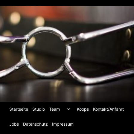
Zum
Inhalt
springen
Untermenü
Startseite
Studio
Team
Koops
Kontakt/Anfahrt
umschalten
Jobs
Datenschutz
Impressum