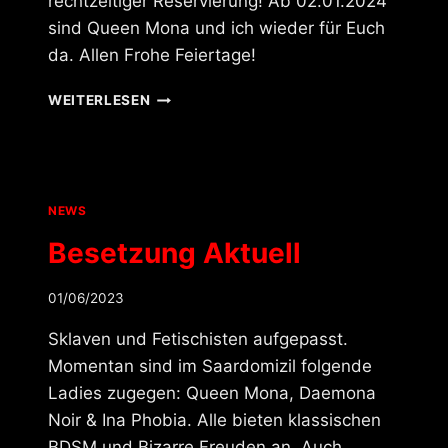
rechtzeitiger Reservierung! Ab 02.01.2024
sind Queen Mona und ich wieder für Euch
da. Allen Frohe Feiertage!
BESETZUNG
WEITERLESEN
BIS
ANFANG
JANUAR
NEWS
Besetzung Aktuell
01/06/2023
Sklaven und Fetischisten aufgepasst.
Momentan sind im Saardomizil folgende
Ladies zugegen: Queen Mona, Daemona
Noir & Ina Phobia. Alle bieten klassischen
BDSM und Bizarre Freuden an. Auch