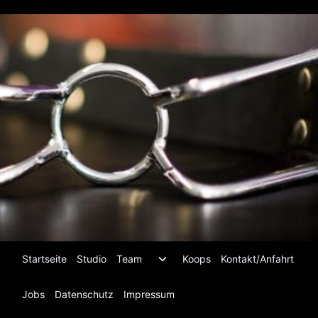
Zum
Inhalt
springen
Untermenü
Startseite
Studio
Team
Koops
Kontakt/Anfahrt
umschalten
Jobs
Datenschutz
Impressum