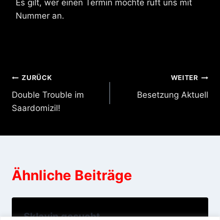
Es gilt, wer einen Termin möchte ruft uns mit
Nummer an.
Beitragsnavigation
ZURÜCK
WEITER
Double Trouble im
Besetzung Aktuell
Saardomizil!
Ähnliche Beiträge
Sklavin gesucht