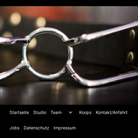
Zum
Inhalt
springen
Untermenü
Startseite
Studio
Team
Koops
Kontakt/Anfahrt
umschalten
Jobs
Datenschutz
Impressum