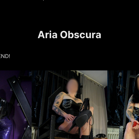
Aria Obscura
END!