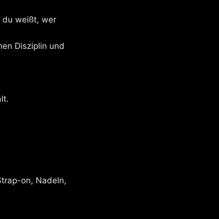
d du weißt, wer
hen Disziplin und
lt.
Strap-on, Nadeln,