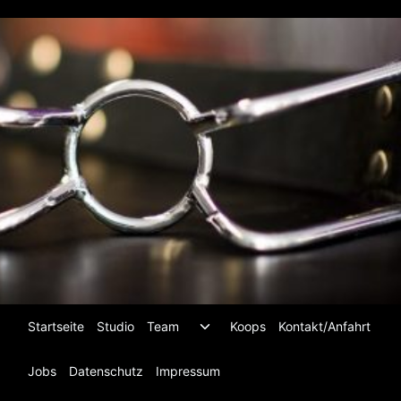
Zum
Inhalt
springen
Untermenü
Startseite
Studio
Team
Koops
Kontakt/Anfahrt
umschalten
Jobs
Datenschutz
Impressum