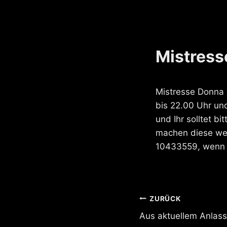
Mistress
Mistresse Donna 
bis 22.00 Uhr und
und Ihr solltet b
machen diese wer
10433559, wenn n
Beitragsnavi
ZURÜCK
Aus aktuellem Anlass