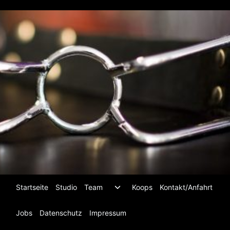
Zum
Inhalt
springen
Untermenü
Startseite
Studio
Team
Koops
Kontakt/Anfahrt
umschalten
Jobs
Datenschutz
Impressum