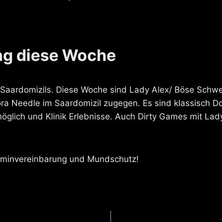
ng diese Woche
Saardomizils. Diese Woche sind Lady Alex/ Böse Schw
ora Needle im Saardomizil zugegen. Es sind klassisch D
glich und Klinik Erlebnisse. Auch Dirty Games mit Lady
Terminvereinbarung und Mundschutz!
gation