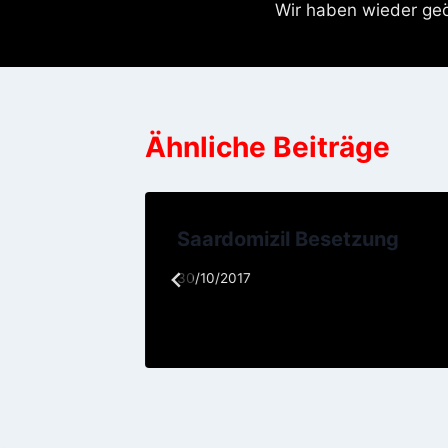
Wir haben wieder geö
Ähnliche Beiträge
udio
Saardomizil Besetzung
30/10/2017