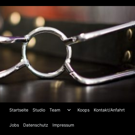
Zum
Inhalt
springen
Untermenü
Startseite
Studio
Team
Koops
Kontakt/Anfahrt
umschalten
Jobs
Datenschutz
Impressum