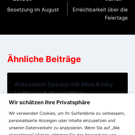
Beitragsnavigation
Besetzung im August
Erreichbarkeit über die
Feiertage
Ähnliche Beiträge
Amazonen Spezial mit Miss Kinky
La Rouge & Queen Mona
Wir schätzen Ihre Privatsphäre
06/01/2023
Wir verwenden Cookies, um Ihr Surferlebnis zu verbessern,
personalisierte Anzeigen oder Inhalte einzusetzen und
unseren Datenverkehr zu analysieren. Wenn Sie auf „Alle
akzeptieren" klicken, stimmen Sie der Anwendung von