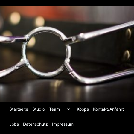
Zum
Inhalt
springen
Untermenü
Startseite
Studio
Team
Koops
Kontakt/Anfahrt
umschalten
Jobs
Datenschutz
Impressum