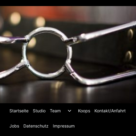
Zum
Inhalt
springen
Untermenü
Startseite
Studio
Team
Koops
Kontakt/Anfahrt
umschalten
Jobs
Datenschutz
Impressum