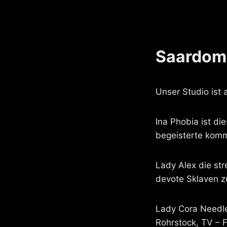
Saardomi
Unser Studio ist 
Ina Phobia ist di
begeisterte komm
Lady Alex die st
devote Sklaven 
Lady Cora Needle
Rohrstock, TV – F