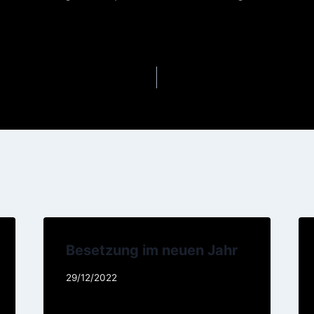
gation
Besetzung im neuen Jahr
29/12/2022