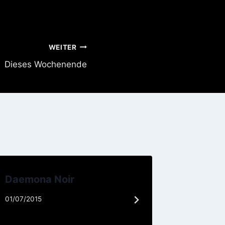
WEITER
Dieses Wochenende
Daemona Noir
Klartex
01/07/2015
23/09/202