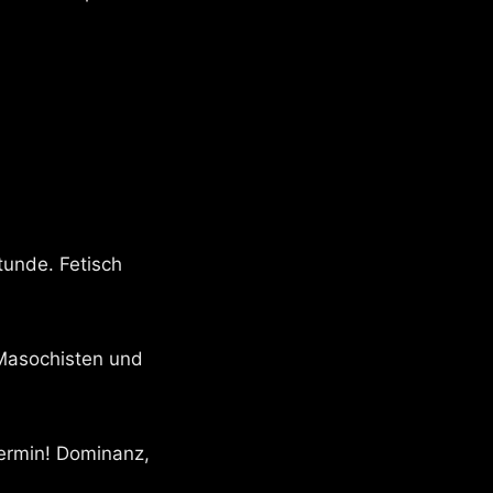
tunde. Fetisch
 Masochisten und
ermin! Dominanz,