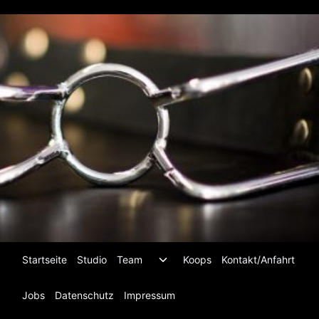
Zum
Inhalt
springen
Untermenü
Startseite
Studio
Team
Koops
Kontakt/Anfahrt
umschalten
Jobs
Datenschutz
Impressum