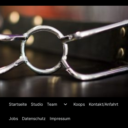
Zum
Inhalt
springen
Untermenü
Startseite
Studio
Team
Koops
Kontakt/Anfahrt
umschalten
Jobs
Datenschutz
Impressum