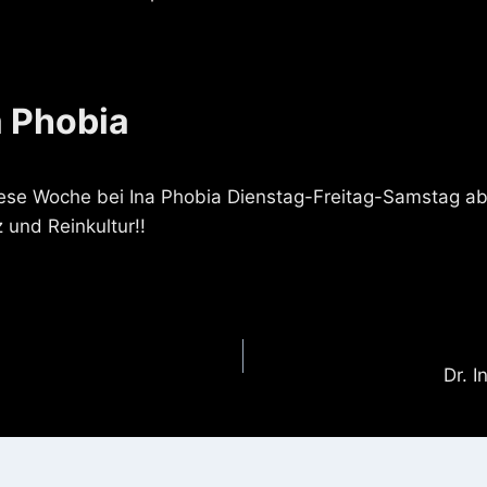
na Phobia
ese Woche bei Ina Phobia Dienstag-Freitag-Samstag ab
z und Reinkultur!!
gation
Dr. 