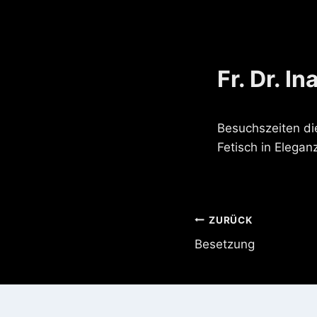
Fr. Dr. I
Besuchszeiten di
Fetisch in Elegan
Beitragsnavi
ZURÜCK
Besetzung