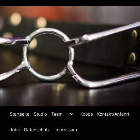
Zum
Inhalt
springen
Untermenü
Startseite
Studio
Team
Koops
Kontakt/Anfahrt
umschalten
Jobs
Datenschutz
Impressum