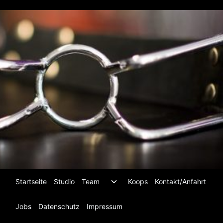
Zum
Inhalt
springen
Untermenü
Startseite
Studio
Team
Koops
Kontakt/Anfahrt
umschalten
Jobs
Datenschutz
Impressum