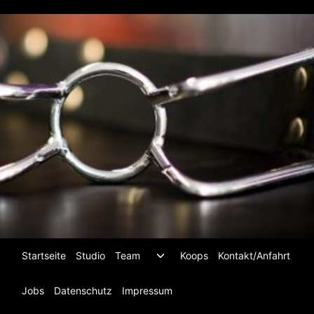
Zum
Inhalt
springen
Untermenü
Startseite
Studio
Team
Koops
Kontakt/Anfahrt
umschalten
Jobs
Datenschutz
Impressum