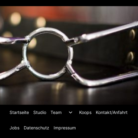
Zum
Inhalt
springen
Untermenü
Startseite
Studio
Team
Koops
Kontakt/Anfahrt
umschalten
Jobs
Datenschutz
Impressum