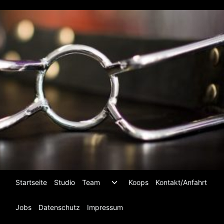
Zum
Inhalt
springen
Untermenü
Startseite
Studio
Team
Koops
Kontakt/Anfahrt
umschalten
Jobs
Datenschutz
Impressum