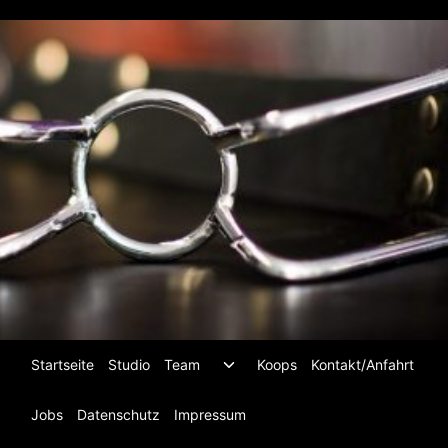
Zum
Inhalt
springen
Untermenü
Startseite
Studio
Team
Koops
Kontakt/Anfahrt
umschalten
Jobs
Datenschutz
Impressum