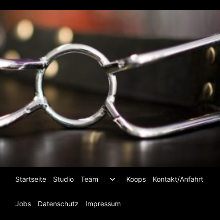
Zum
Inhalt
springen
Untermenü
Startseite
Studio
Team
Koops
Kontakt/Anfahrt
umschalten
Jobs
Datenschutz
Impressum