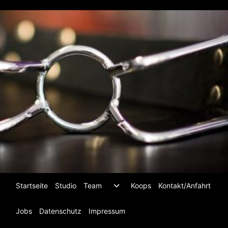
Zum
Inhalt
springen
Untermenü
Startseite
Studio
Team
Koops
Kontakt/Anfahrt
umschalten
Jobs
Datenschutz
Impressum