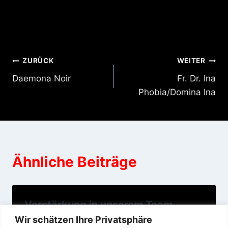
Beitragsnavigation
ZURÜCK
WEITER
Daemona Noir
Fr. Dr. Ina
Phobia/Domina Ina
Ähnliche Beiträge
Verstärkung in unserem Team
Wir schätzen Ihre Privatsphäre
07/10/2014